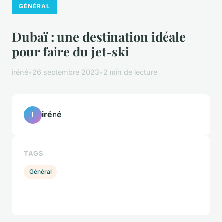
GÉNÉRAL
Dubaï : une destination idéale
pour faire du jet-ski
iréné
•
26 septembre 2023
•
2 min de lecture
iréné
I
TAGS
Général