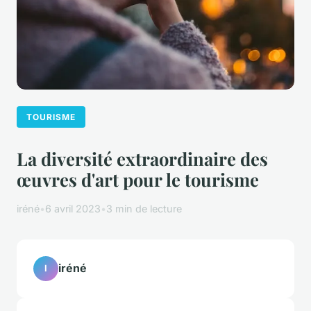
TOURISME
La diversité extraordinaire des
œuvres d'art pour le tourisme
iréné
•
6 avril 2023
•
3 min de lecture
iréné
I