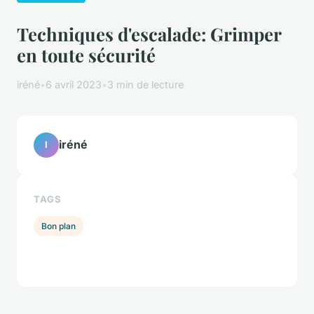
Techniques d'escalade: Grimper
en toute sécurité
iréné
•
6 avril 2023
•
3 min de lecture
iréné
I
TAGS
Bon plan