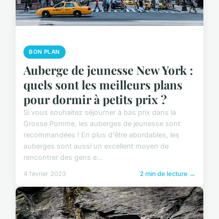
BON PLAN
Auberge de jeunesse New York :
quels sont les meilleurs plans
pour dormir à petits prix ?
Si vous souhaitez séjourner à bas prix dans la
Grosse Pomme, les auberges de jeunesse sont
recommandées ! En plus d'être abordables, les
auberges sont aussi un excellent moyen de
rencontrer des gens e...
4 février 2023
2 min de lecture →