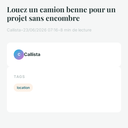
Louez un camion benne pour un
projet sans encombre
Callista
•
23/06/2026 07:16
•
8 min de lecture
Callista
C
TAGS
location