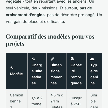
végétale - tout en repartant avec les anciens. Un
seul véhicule, deux missions. Et surtout,
pas de
croisement d’engins
, pas de désordre prolongé. Un
vrai gain de place et d’efficacité.
Comparatif des modèles pour vos
projets
⚖️
📏
🎯
👥
Charg
Dimen
Capac
Typ
🔧
e utile
sions
ité
e de
Modèle
estim
moyen
remor
cabi
ée
nes
quage
ne
Camion
4,5 m x
Sim
1,5 à 2
Jusqu’
benne
2,1 m
ple
tonne
à 750
3
(platea
cabi