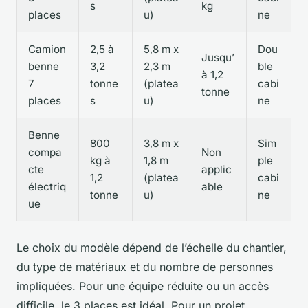
s
kg
places
u)
ne
Camion
2,5 à
5,8 m x
Dou
Jusqu’
benne
3,2
2,3 m
ble
à 1,2
7
tonne
(platea
cabi
tonne
places
s
u)
ne
Benne
800
3,8 m x
Sim
compa
Non
kg à
1,8 m
ple
cte
applic
1,2
(platea
cabi
électriq
able
tonne
u)
ne
ue
Le choix du modèle dépend de l’échelle du chantier,
du type de matériaux et du nombre de personnes
impliquées. Pour une équipe réduite ou un accès
difficile, le 3 places est idéal. Pour un projet