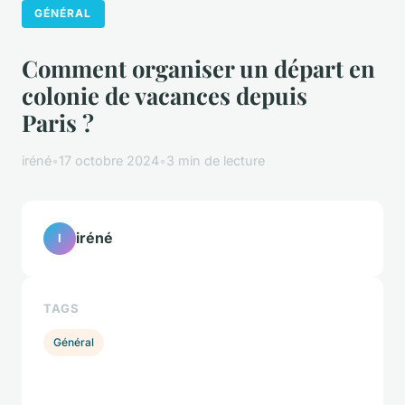
GÉNÉRAL
Comment organiser un départ en
colonie de vacances depuis
Paris ?
iréné
•
17 octobre 2024
•
3 min de lecture
iréné
I
TAGS
Général