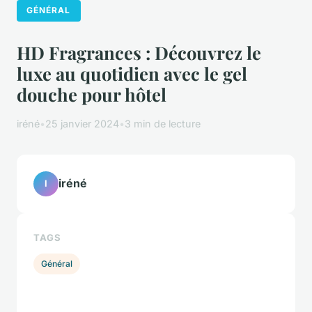
GÉNÉRAL
HD Fragrances : Découvrez le
luxe au quotidien avec le gel
douche pour hôtel
iréné
•
25 janvier 2024
•
3 min de lecture
iréné
I
TAGS
Général